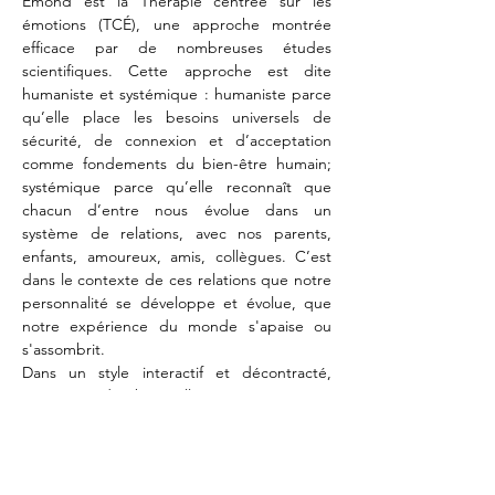
Emond est la Thérapie centrée sur les 
émotions (TCÉ), une approche montrée 
efficace par de nombreuses études 
scientifiques. Cette approche est dite 
humaniste et systémique : humaniste parce 
qu’elle place les besoins universels de 
sécurité, de connexion et d’acceptation 
comme fondements du bien-être humain; 
systémique parce qu’elle reconnaît que 
chacun d’entre nous évolue dans un 
système de relations, avec nos parents, 
enfants, amoureux, amis, collègues. C’est 
dans le contexte de ces relations que notre 
personnalité se développe et évolue, que 
notre expérience du monde s'apaise ou 
s'assombrit.
Dans un style interactif et décontracté, 
empreint de bienveillance, Dre Carrier 
Emond accompagne ses clients dans la 
prise de conscience de leurs modes 
relationnels avec une attention toute 
particulière aux émotions qui les 