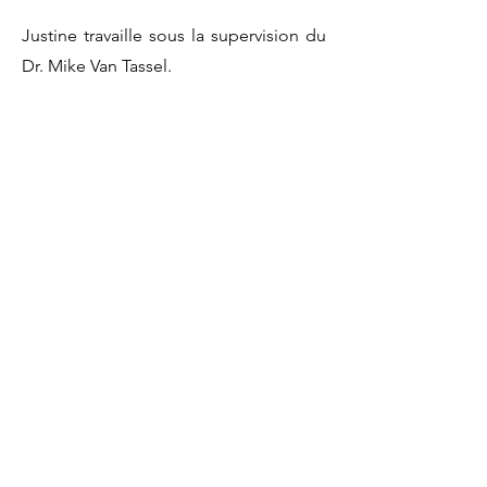
Justine travaille sous la supervision du
Dr. Mike Van Tassel.
Prendre rendez-vous avec Justine
pour
Services
Psychothérapie individuelle