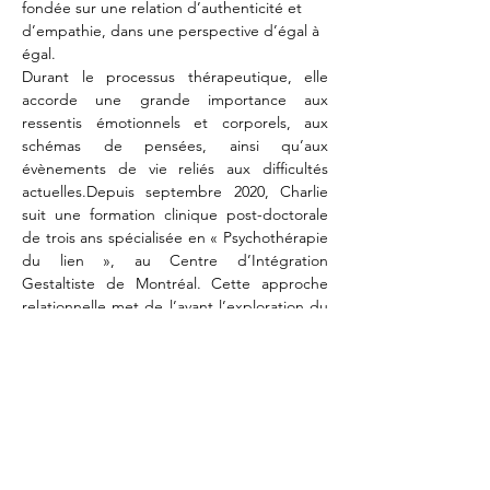
fondée sur une relation d’authenticité et 
d’empathie, dans une perspective d’égal à 
égal.
Durant le processus thérapeutique, elle 
accorde une grande importance aux 
ressentis émotionnels et corporels, aux 
schémas de pensées, ainsi qu’aux 
évènements de vie reliés aux difficultés 
actuelles.Depuis septembre 2020, Charlie 
suit une formation clinique post-doctorale 
de trois ans spécialisée en « Psychothérapie 
du lien », au Centre d’Intégration 
Gestaltiste de Montréal. Cette approche 
relationnelle met de l’avant l’exploration du 
passé développemental du client, afin de 
donner un sens nouveau aux impasses 
expérientielles dont il n’a pas conscience, 
qui l’empêchent d’avoir des relations saines 
et harmonieuses et de se réaliser 
pleinement.
Charlie s’appuie également sur ses 